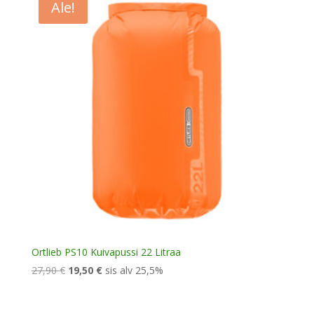
Ale!
Ortlieb PS10 Kuivapussi 22 Litraa
Alkuperäinen
Nykyinen
27,90
€
19,50
€
sis alv 25,5%
hinta
hinta
oli:
on: