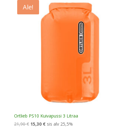
27,90 €.
19,50 €.
Ale!
Ortlieb PS10 Kuivapussi 3 Litraa
Alkuperäinen
Nykyinen
21,90
€
15,30
€
sis alv 25,5%
hinta
hinta
oli:
on: