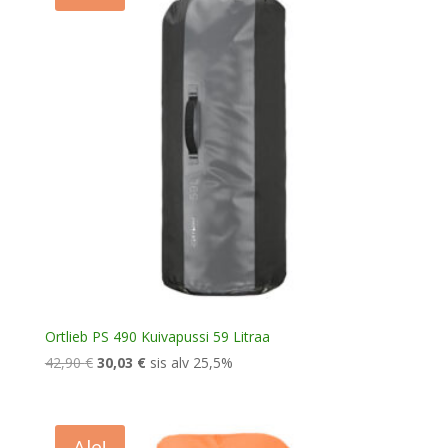
Ortlieb PS 490 Kuivapussi 59 Litraa
Alkuperäinen
Nykyinen
42,90
€
30,03
€
sis alv 25,5%
hinta
hinta
oli:
on:
42,90 €.
30,03 €.
Ale!