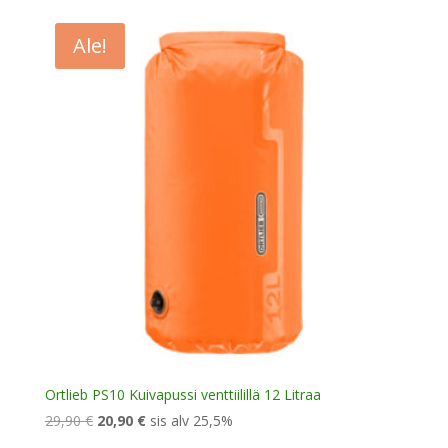
oli:
on:
21,90 €.
15,30 €.
Ale!
Ortlieb PS10 Kuivapussi venttiilillä 12 Litraa
Alkuperäinen
Nykyinen
29,90
€
20,90
€
sis alv 25,5%
hinta
hinta