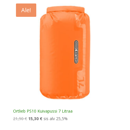
21,90 €.
15,30 €.
Ale!
Ortlieb PS10 Kuivapussi 7 Litraa
Alkuperäinen
Nykyinen
21,90
€
15,30
€
sis alv 25,5%
hinta
hinta