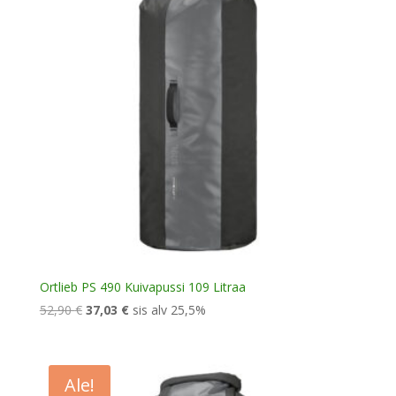
Ortlieb PS 490 Kuivapussi 109 Litraa
Alkuperäinen
Nykyinen
52,90
€
37,03
€
sis alv 25,5%
hinta
hinta
oli:
on:
52,90 €.
37,03 €.
Ale!