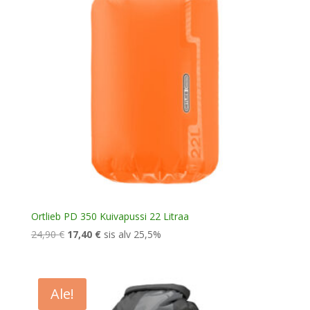
Ortlieb PD 350 Kuivapussi 22 Litraa
Alkuperäinen
Nykyinen
24,90
€
17,40
€
sis alv 25,5%
hinta
hinta
oli:
on:
24,90 €.
17,40 €.
Ale!