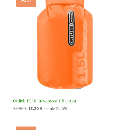
Ortlieb PS10 Kuivapussi 1,5 Litraa
Alkuperäinen
Nykyinen
18,90
€
13,20
€
sis alv 25,5%
hinta
hinta
oli:
on:
18,90 €.
13,20 €.