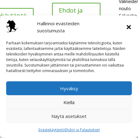
Välineide
nouto
Ehdot ja
ekäytäntö
Salvostie
Palautukset
B14
Hallinnoi evästeiden
Jylkynkan
suostumusta
Parhaan kokemuksen tarjoamiseksi käytämme teknologioita, kuten
evästeitä, tallentaaksemme ja/tai käyttääksemme laitetietoja. Näiden
tekniikoiden hyväksyminen antaa meille mahdollisuuden käsitellä
tietoja, kuten selauskäyttäytymistä tai yksilöllisiä tunnuksia tällä
sivustolla. Suostumuksen jättäminen tai peruuttaminen voi vaikuttaa
haitallisesti tiettyihin ominaisuuksiin ja toimintoihin.
Hyväksy
Kiellä
Näytä asetukset
Evästekäytäntö
Ehdot ja Palautukset