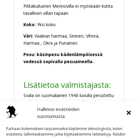
Pitkäkuituinen Merinovilla ei myöskään kutita
tavallisen villan tapaan.
Koko:
Yksi koko
Väri:
Vaalean harmaa, Sininen, Vihreä,
Harmaa , Okra ja Punainen.
Pesu: käsinpesu kädenlämpöisessä
vedessä sopivalla pesuaineella.
Lisätietoa valmistajasta:
Svala on suomalainen 1940-luvulla perustettu
perheyritys, joka tuottaa markkinoiden
Hallinnoi evästeiden
parhaita aluskerrastoja. Svala tuotteet
suostumusta
tehdään Kärsämäellä ja ne ovat suomalaista
käsityötä. Lisää tietoa, pesuohjeita ja muuta
Parhaan kokemuksen tarjoamiseksi käytämme teknologioita, kuten
kivaa
svala.com
. Linkki vie valmistajan sivuille.
evästeitä, tallentaaksemme ja/tai käyttääksemme laitetietoja. Näiden