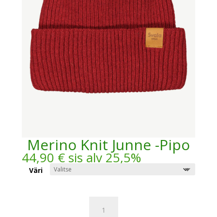
Merino Knit Junne -Pipo
44,90
€
sis alv 25,5%
Väri
Merino
Knit