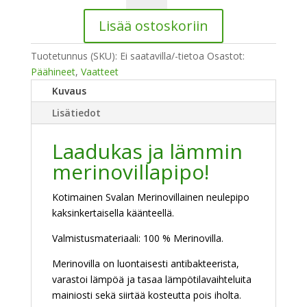
Junne
Lisää ostoskoriin
-
Pipo
Tuotetunnus (SKU):
Ei saatavilla/-tietoa
Osastot:
määrä
Päähineet
,
Vaatteet
Kuvaus
Lisätiedot
Laadukas ja lämmin
merinovillapipo!
Kotimainen Svalan Merinovillainen neulepipo
kaksinkertaisella käänteellä.
Valmistusmateriaali: 100 % Merinovilla.
Merinovilla on luontaisesti antibakteerista,
varastoi lämpöä ja tasaa lämpötilavaihteluita
mainiosti sekä siirtää kosteutta pois iholta.